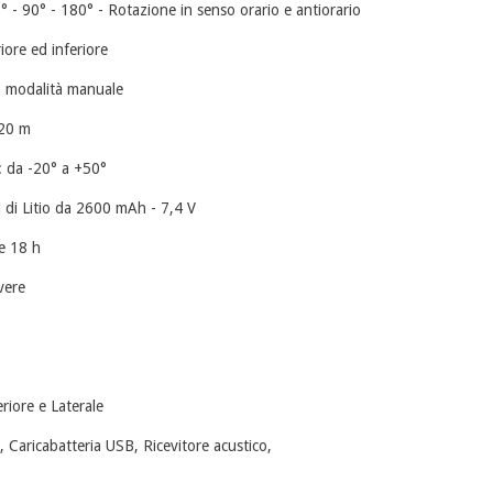
° - 90° - 180° - Rotazione in senso orario e antiorario
ore ed inferiore
n modalità manuale
 20 m
 da -20° a +50°
i di Litio da 2600 mAh - 7,4 V
e 18 h
vere
riore e Laterale
a, Caricabatteria USB, Ricevitore acustico,