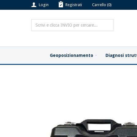
Login
Registrati
Carrello
(
0
)
Geoposizionamento
Diagnosi strut