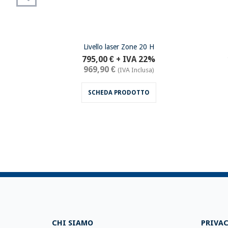
 DG
Livello laser Zone 20 H
22%
795,00 €
+ IVA 22%
969,90 €
usa)
(IVA Inclusa)
O
SCHEDA PRODOTTO
CHI SIAMO
PRIVAC